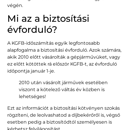
végén.
Mi az a biztosítási
évforduló?
A KGFB-időszámítás egyik legfontosabb
alapfogalma a biztosítási évforduló. Azok számára,
akik 2010 előtt vásárolták a gépjárművüket, vagy
ez előtt kötöttek rá először KGFB-t, az évforduló
időpontja január 1-je.
2010 után vásárolt járművek esetében
viszont a kötelező váltás év közben is
lehetséges!
Ezt az információt a biztosítási kötvényen szokás
rögzíteni, de leolvashatod a díjbekérőről is, végső
esetben pedig a biztosítódtól személyesen is
kérhetsz felvilágosítást.