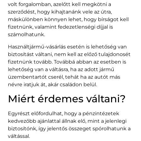
volt forgalomban, azelőtt kell megkötni a
szerződést, hogy kihajtanánk vele az útra,
máskülönben könnyen lehet, hogy bírságot kell
fizetnünk, valamint fedezetlenségi díjjal is
számolhatunk.
Használtjármű-vásárlás esetén is lehetőség van
biztosítást váltani, nem kell az előző tulajdonosét
fizetnünk tovább. Továbbá abban az esetben is
lehetőség van a váltásra, ha az adott jármű
üzembentartót cserél, tehát ha az autót más
névre iratjuk át, akár családon belül.
Miért érdemes váltani?
Egyrészt előfordulhat, hogy a pénzintézetek
kedvezőbb ajánlattal állnak elő, mint a jelenlegi
biztosítónk, így jelentős összeget spórolhatunk a
váltással.