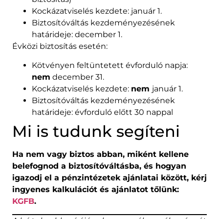
Kockázatviselés kezdete: január 1.
Biztosítóváltás kezdeményezésének
határideje: december 1.
Évközi biztosítás esetén:
Kötvényen feltüntetett évforduló napja:
nem
december 31.
Kockázatviselés kezdete:
nem
január 1.
Biztosítóváltás kezdeményezésének
határideje: évforduló előtt 30 nappal
Mi is tudunk segíteni
Ha nem vagy biztos abban, miként kellene
belefognod a biztosítóváltásba, és hogyan
igazodj el a pénzintézetek ajánlatai között, kérj
ingyenes kalkulációt és ajánlatot tőlünk:
KGFB
.