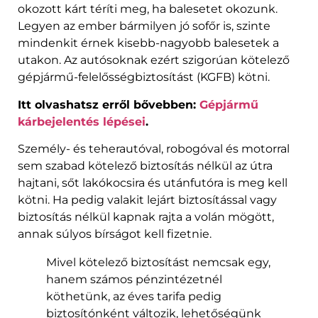
okozott kárt téríti meg, ha balesetet okozunk.
Legyen az ember bármilyen jó sofőr is, szinte
mindenkit érnek kisebb-nagyobb balesetek a
utakon. Az autósoknak ezért szigorúan kötelező
gépjármű-felelősségbiztosítást (KGFB) kötni.
Itt olvashatsz erről bővebben:
Gépjármű
kárbejelentés lépései
.
Személy- és teherautóval, robogóval és motorral
sem szabad kötelező biztosítás nélkül az útra
hajtani, sőt lakókocsira és utánfutóra is meg kell
kötni. Ha pedig valakit lejárt biztosítással vagy
biztosítás nélkül kapnak rajta a volán mögött,
annak súlyos bírságot kell fizetnie.
Mivel kötelező biztosítást nemcsak egy,
hanem számos pénzintézetnél
köthetünk, az éves tarifa pedig
biztosítónként változik, lehetőségünk