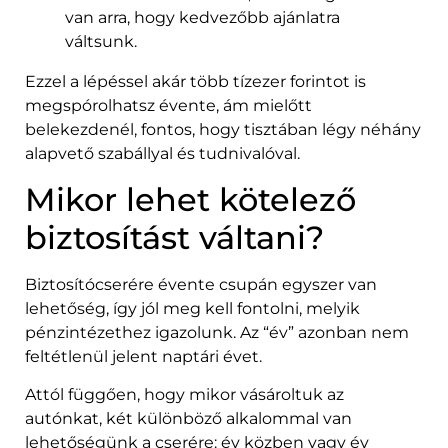
van arra, hogy kedvezőbb ajánlatra
váltsunk.
Ezzel a lépéssel akár több tízezer forintot is
megspórolhatsz évente, ám mielőtt
belekezdenél, fontos, hogy tisztában légy néhány
alapvető szabállyal és tudnivalóval.
Mikor lehet kötelező
biztosítást váltani?
Biztosítócserére évente csupán egyszer van
lehetőség, így jól meg kell fontolni, melyik
pénzintézethez igazolunk. Az “év” azonban nem
feltétlenül jelent naptári évet.
Attól függően, hogy mikor vásároltuk az
autónkat, két különböző alkalommal van
lehetőségünk a cserére: év közben vagy év