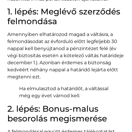
1. lépés: Meglévő szerződés
felmondása
Amennyiben elhatározod magad a váltásra, a
felmondásodat az évforduló előtt legfeljebb 30
nappal kell benyújtanod a pénzintézet felé (év
végi biztosítás esetén a kötelező váltás határideje
december 1.). Azonban érdemes a biztonság
kedvéért néhány nappal a határidő lejárta előtt
megtenni ezt.
Ha elmulasztod a határidőt, a váltással
még egy évet várnod kell.
2. lépés: Bonus-malus
besorolás megismerése
A felmondással együtt érdemes tájékoztatást