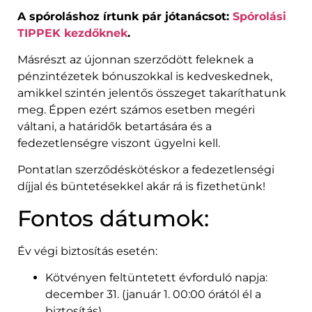
A spóroláshoz írtunk pár jótanácsot:
Spórolási
TIPPEK kezdőknek
.
Másrészt az újonnan szerződött feleknek a
pénzintézetek bónuszokkal is kedveskednek,
amikkel szintén jelentős összeget takaríthatunk
meg. Éppen ezért számos esetben megéri
váltani, a határidők betartására és a
fedezetlenségre viszont ügyelni kell.
Pontatlan szerződéskötéskor a fedezetlenségi
díjjal és büntetésekkel akár rá is fizethetünk!
Fontos dátumok:
Év végi biztosítás esetén:
Kötvényen feltüntetett évforduló napja:
december 31. (január 1. 00:00 órától él a
biztosítás)