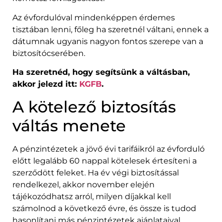
Az évfordulóval mindenképpen érdemes
tisztában lenni, főleg ha szeretnél váltani, ennek a
dátumnak ugyanis nagyon fontos szerepe van a
biztosítócserében.
Ha szeretnéd, hogy segítsünk a váltásban,
akkor jelezd itt:
KGFB
.
A kötelező biztosítás
váltás menete
A pénzintézetek a jövő évi tarifáikról az évforduló
előtt legalább 60 nappal kötelesek értesíteni a
szerződött feleket. Ha év végi biztosítással
rendelkezel, akkor november elején
tájékozódhatsz arról, milyen díjakkal kell
számolnod a következő évre, és össze is tudod
hasonlítani más pénzintézetek ajánlataival.