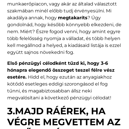
munkaerőpiacon, vagy akár az általad választott
szakmában minél előbb tudj érvényesülni. Mi
akadálya annak, hogy
megtakaríts
? Úgy
gondolnád, hogy később könnyebb elkezdeni, de
nem. Miért? Észre fogod venni, hogy amint egyre
több felelősség nyomja a válladat, és több helyen
kell megállnod a helyed, a kiadásaid listája is ezzel
együtt sajnos növekedni fog.
Első pénzügyi célodként tűzd ki, hogy 3-6
hónapra elegendő összeget teszel félre vész
esetére.
Hidd el, hogy ezután az anyagiakhoz
kötődő esetleges eddigi szorongásod el fog
tűnni, és magabiztosabban állsz neki
megvalósítani a következő pénzügyi célodat!
3.MAJD RÁÉREK, HA
VÉGRE MEGVETTEM AZ