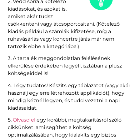
2. Vedd sorra a kötelező
kiadásokat, és azokat is,
amiket akár tudsz
csökkenteni vagy átcsoportosítani. (Kötelező
kiadás például a számlák kifizetése, míg a
ruhavásárlás vagy koncertre járás már nem
tartozik ebbe a kategóriába.)
3. A tartalék meggondolatlan felélésének
elkerülése érdekében legyél tisztában a plusz
költségeiddel is!
4. Légy tudatos! Készíts egy táblázatot (vagy akár
használj egy erre létrehozott applikációt), hogy
mindig kéznél legyen, és tudd vezetni a napi
kiadásaidat.
5.
Olvasd el
egy korábbi, megtakarításról szóló
cikkünket, ami segíthet a költség
optimalizálásában, hogy kialakíts egy biztos