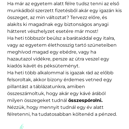
Ha már az egyetem alatt félre tudsz tenni az első
munkádból szerzett fizetésből akár egy igazán kis
összeget, az min változtat? Tervezz előre, és
alakíts ki magadnak egy biztonságos anyagi
hátteret vészhelyzet esetére már most!
Ha heti többször beülsz a barátaiddal egy italra,
vagy az egyetem élethosszig tartó szüneteiben
meghívod magad egy ebédre, vagy ha
hazautazol vidékre, persze az útra veszel egy
kiadós kávét és péksüteményt.
Ha heti több alkalommal is igazak rád az előbb
felsoroltak, akkor bizony érdemes vetned egy
pillantást a táblázatunkra, amiben
összeszámoltuk, hogy akár egy kávé árából
milyen összegeket tudnál
összespórolni.
Nézzük, hogy mennyit tudnál egy év alatt
félretenni, ha tudatosabban költenéd a pénzed.