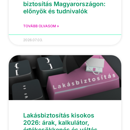
biztosítás Magyarországon:
előnyök és tudnivalók
TOVÁBB OLVASOM »
2026.07.03.
Lakásbiztosítás kisokos
2026: árak, kalkulátor,
értékcsökkenés és váltás