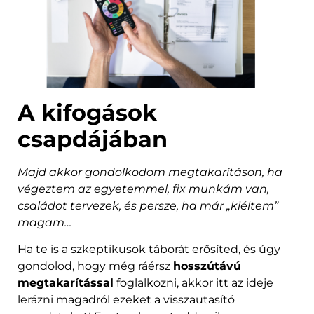
A kifogások
csapdájában
Majd akkor gondolkodom megtakarításon, ha
végeztem az egyetemmel, fix munkám van,
családot tervezek, és persze, ha már „kiéltem”
magam…
Ha te is a szkeptikusok táborát erősíted, és úgy
gondolod, hogy még ráérsz
hosszútávú
megtakarítással
foglalkozni, akkor itt az ideje
lerázni magadról ezeket a visszautasító