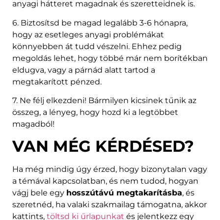
anyagi hátteret magadnak és szeretteidnek is.
6. Biztosítsd be magad legalább 3-6 hónapra,
hogy az esetleges anyagi problémákat
könnyebben át tudd vészelni. Ehhez pedig
megoldás lehet, hogy többé már nem borítékban
eldugva, vagy a párnád alatt tartod a
megtakarított pénzed.
7. Ne félj elkezdeni! Bármilyen kicsinek tűnik az
összeg, a lényeg, hogy hozd ki a legtöbbet
magadból!
VAN MÉG KÉRDÉSED?
Ha még mindig úgy érzed, hogy bizonytalan vagy
a témával kapcsolatban, és nem tudod, hogyan
vágj bele egy
hosszútávú megtakarításba
, és
szeretnéd, ha valaki szakmailag támogatna, akkor
kattints,
töltsd ki űrlapunkat
és jelentkezz egy