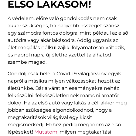
ELSŐ LAKÁSOM!
A védelem, előre való gondolkodás nem csak
akkor szükséges, ha nagyobb összeget szánsz
egy számodra fontos dologra, mint például az első
autódra vagy akár lakásodra. Addig ugyanis az
élet megállás nélkül zajlik, folyamatosan változik,
és napról napra új élethelyzettel találhatod
szembe magad.
Gondolj csak bele, a Covid-19 világjárvány egyik
napról a másikra milyen változásokat hozott az
életünkbe. Bár a váratlan eseményekre nehéz
felkészülni, felkészületlennek maradni amatőr
dolog. Ha az első autó vagy lakás a cél, akkor még
jobban szükséges elgondolkodnod, hogy a
megtakarítások világával egy kicsit
megismerkedj! Ehhez pedig megadom az első
lépéseket!
Mutatom
, milyen megtakarítási