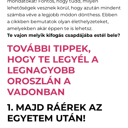
mondatokat! Fontos, hogy tudd, milyen
lehetőségek vesznek körül, hogy azután mindent
számba véve a legjobb módon dönthess. Ebben
a cikkben bemutatok olyan élethelyzeteket,
amelyekben akár éppen te is lehetsz.
Te vajon melyik kifogás csapdájába estél bele?
TOVÁBBI TIPPEK,
HOGY TE LEGYÉL A
LEGNAGYOBB
OROSZLÁN A
VADONBAN
1. MAJD RÁÉREK AZ
EGYETEM UTÁN!