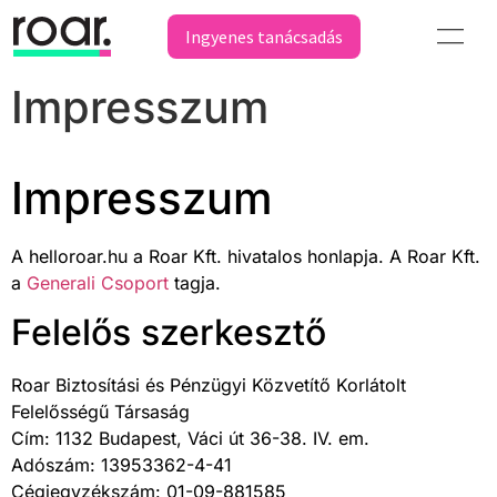
Ingyenes tanácsadás
Impresszum
Impresszum
A helloroar.hu a Roar Kft. hivatalos honlapja. A Roar Kft.
a
Generali Csoport
tagja.
Felelős szerkesztő
Roar Biztosítási és Pénzügyi Közvetítő Korlátolt
Felelősségű Társaság
Cím: 1132 Budapest, Váci út 36-38. IV. em.
Adószám: 13953362-4-41
Cégjegyzékszám: 01-09-881585