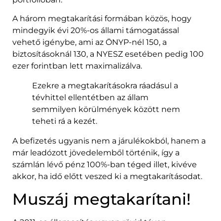
A három megtakarítási formában közös, hogy
mindegyik évi 20%-os állami támogatással
vehető igénybe, ami az ÖNYP-nél 150, a
biztosításoknál 130, a NYESZ esetében pedig 100
ezer forintban lett maximalizálva.
Ezekre a megtakarításokra ráadásul a
tévhittel ellentétben az állam
semmilyen körülmények között nem
teheti rá a kezét.
A befizetés ugyanis nem a járulékokból, hanem a
már leadózott jövedelemből történik, így a
számlán lévő pénz 100%-ban téged illet, kivéve
akkor, ha idő előtt veszed ki a megtakarításodat.
Muszáj megtakarítani!