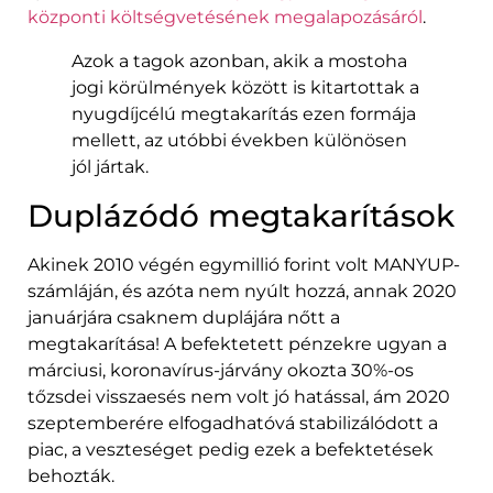
központi költségvetésének megalapozásáról
.
Azok a tagok azonban, akik a mostoha
jogi körülmények között is kitartottak a
nyugdíjcélú megtakarítás ezen formája
mellett, az utóbbi években különösen
jól jártak.
Duplázódó megtakarítások
Akinek 2010 végén egymillió forint volt MANYUP-
számláján, és azóta nem nyúlt hozzá, annak 2020
januárjára csaknem duplájára nőtt a
megtakarítása! A befektetett pénzekre ugyan a
márciusi, koronavírus-járvány okozta 30%-os
tőzsdei visszaesés nem volt jó hatással, ám 2020
szeptemberére elfogadhatóvá stabilizálódott a
piac, a veszteséget pedig ezek a befektetések
behozták.