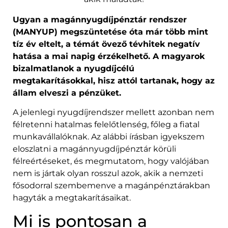
Ugyan a magánnyugdíjpénztár rendszer
(MANYUP) megszüntetése óta már több mint
tíz év eltelt, a témát övező tévhitek negatív
hatása a mai napig érzékelhető. A magyarok
bizalmatlanok a nyugdíjcélú
megtakarításokkal, hisz attól tartanak, hogy az
állam elveszi a pénzüket.
A jelenlegi nyugdíjrendszer mellett azonban nem
félretenni hatalmas felelőtlenség, főleg a fiatal
munkavállalóknak. Az alábbi írásban igyekszem
eloszlatni a magánnyugdíjpénztár körüli
félreértéseket, és megmutatom, hogy valójában
nem is jártak olyan rosszul azok, akik a nemzeti
fősodorral szembemenve a magánpénztárakban
hagyták a megtakarításaikat.
Mi is pontosan a