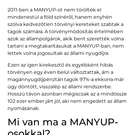
2011-ben a MANYUP-ot nem törölték el
mindenestül a föld színéről, hanem enyhén
szólva kedvezőtlen törvényi kereteket szabtak a
tagok számára. A törvénymódosítás értelmében
azok az állampolgárok, akik bent szerették volna
tartani a megtakarításukat a MANYUP-ban, nem
lettek volna jogosultak az állami nyugdíjra.
Ezen az igen kirekesztő és egyébként hibás
törvényen egy éven belül változtattak, ám a
magánnyugdíjpénztári tagok 97%-a ekkorra már
úgy döntött, visszalép az állami rendszerbe.
Hosszú távon azonban mégiscsak az a mindössze
102 ezer ember járt jól, aki nem engedett az állam
nyomásának.
Mi van ma a MANYUP-
osokkal?