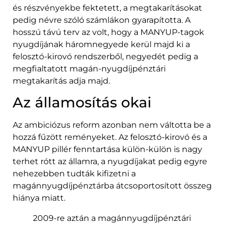
és részvényekbe fektetett, a megtakarításokat
pedig névre szóló számlákon gyarapította. A
hosszú távú terv az volt, hogy a MANYUP-tagok
nyugdíjának háromnegyede kerül majd ki a
felosztó-kirovó rendszerből, negyedét pedig a
megfialtatott magán-nyugdíjpénztári
megtakarítás adja majd.
Az államosítás okai
Az ambiciózus reform azonban nem váltotta be a
hozzá fűzött reményeket. Az felosztó-kirovó és a
MANYUP pillér fenntartása külön-külön is nagy
terhet rótt az államra, a nyugdíjakat pedig egyre
nehezebben tudták kifizetni a
magánnyugdíjpénztárba átcsoportosított összeg
hiánya miatt.
2009-re aztán a magánnyugdíjpénztári