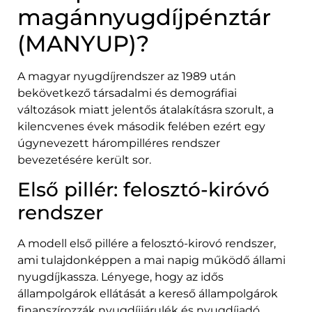
magánnyugdíjpénztár
(MANYUP)?
A magyar nyugdíjrendszer az 1989 után
bekövetkező társadalmi és demográfiai
változások miatt jelentős átalakításra szorult, a
kilencvenes évek második felében ezért egy
úgynevezett hárompilléres rendszer
bevezetésére került sor.
Első pillér: felosztó-kiróvó
rendszer
A modell első pillére a felosztó-kirovó rendszer,
ami tulajdonképpen a mai napig működő állami
nyugdíjkassza. Lényege, hogy az idős
állampolgárok ellátását a kereső állampolgárok
finanszírozzák nyugdíjjárulék és nyugdíjadó