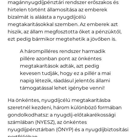
magánnyugdíjpénztári rendszer erőszakos és
hirtelen történt államosítása az emberek
bizalmát is aláásta a nyugdíjcélú
megtakarításokkal szemben. Az emberek azt
hiszik, az állam megfosztotta őket a pénzüktől,
ezt pedig bármikor megtehetik a jövőben is.
A hárompilléres rendszer harmadik
pillére azonban pont az önkéntes
megtakarítások adták, azt pedig
kevesen tudják, hogy ez a pillér a mai
napig létezik, ráadásul jelentős állami
támogatással lehet igénybe venni!
Ha önkéntes, nyugdíjcélú megtakarításba
szeretnél kezdeni, három különböző formában
gondolkodhatsz: a nyugdíj-előtakarékossági
számlában (NYESZ), az önkéntes
nyugdíjpénztárban (ÖNYP) és a nyugdíjbiztosítási
portfólióban.