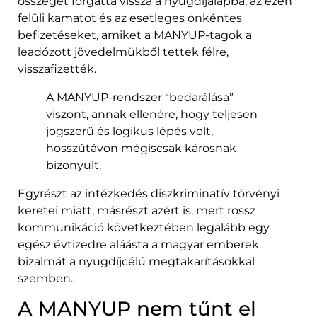
összeget forgatta vissza a nyugdíjalapba, az ezen
felüli kamatot és az esetleges önkéntes
befizetéseket, amiket a MANYUP-tagok a
leadózott jövedelmükből tettek félre,
visszafizették.
A MANYUP-rendszer “bedarálása”
viszont, annak ellenére, hogy teljesen
jogszerű és logikus lépés volt,
hosszútávon mégiscsak károsnak
bizonyult.
Egyrészt az intézkedés diszkriminatív törvényi
keretei miatt, másrészt azért is, mert rossz
kommunikáció következtében legalább egy
egész évtizedre aláásta a magyar emberek
bizalmát a nyugdíjcélú megtakarításokkal
szemben.
A MANYUP nem tűnt el