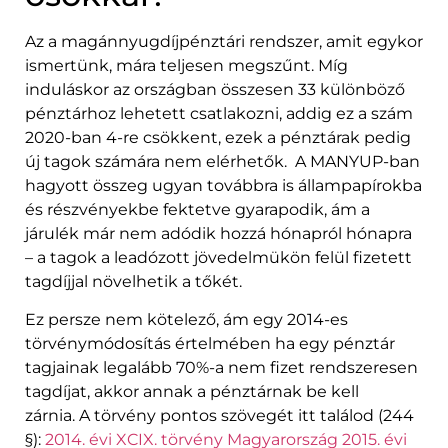
Az a magánnyugdíjpénztári rendszer, amit egykor
ismertünk, mára teljesen megszűnt. Míg
induláskor az országban összesen 33 különböző
pénztárhoz lehetett csatlakozni, addig ez a szám
2020-ban 4-re csökkent, ezek a pénztárak pedig
új tagok számára nem elérhetők. A MANYUP-ban
hagyott összeg ugyan továbbra is állampapírokba
és részvényekbe fektetve gyarapodik, ám a
járulék már nem adódik hozzá hónapról hónapra
– a tagok a leadózott jövedelmükön felül fizetett
tagdíjjal növelhetik a tőkét.
Ez persze nem kötelező, ám egy 2014-es
törvénymódosítás értelmében ha egy pénztár
tagjainak legalább 70%-a nem fizet rendszeresen
tagdíjat, akkor annak a pénztárnak be kell
zárnia. A törvény pontos szövegét itt találod (244
§):
2014. évi XCIX. törvény Magyarország 2015. évi