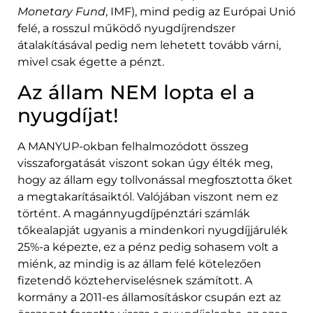
Monetary Fund
, IMF), mind pedig az Európai Unió
felé, a rosszul működő nyugdíjrendszer
átalakításával pedig nem lehetett tovább várni,
mivel csak égette a pénzt.
Az állam NEM lopta el a
nyugdíjat!
A MANYUP-okban felhalmozódott összeg
visszaforgatását viszont sokan úgy élték meg,
hogy az állam egy tollvonással megfosztotta őket
a megtakarításaiktól. Valójában viszont nem ez
történt. A magánnyugdíjpénztári számlák
tőkealapját ugyanis a mindenkori nyugdíjjárulék
25%-a képezte, ez a pénz pedig sohasem volt a
miénk, az mindig is az állam felé kötelezően
fizetendő közteherviselésnek számított. A
kormány a 2011-es államosításkor csupán ezt az