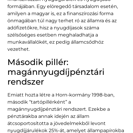
formájában. Egy elöregedő társadalom esetén,
amilyen a magyar is, ez a finanszírozási forma
önmagában túl nagy terhet ró az államra és az
adófizetőkre, hisz a nyugdíjasok száma
szélsőséges esetben meghaladhatja a
munkavállalókét, ez pedig államcsődhöz
vezethet.
Második pillér:
magánnyugdíjpénztári
rendszer
Emiatt hozta létre a Horn-kormány 1998-ban,
második “tartópillérként” a
magánnyugdíjpénztári rendszert. Ezekbe a
pénztárakba annak idején az állam
átcsoportosította a jövedelmekből levont
nyugdíjjárulékok 25%-át, amelyet állampapírokba