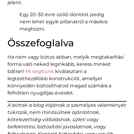
jelent.
Egy 20-30 évre szóló döntést pedig
nem lehet egyik pillanatról a másikra
meghozni.
Összefoglalva
Ha nem vagy biztos abban, melyik megtakarítási
forma való neked leginkább, keress minket
bátran!
Mi segítünk
kiválasztani a
legtesthezállóbb konstrukciót, amellyel
könnyedén biztosíthatod magad számára a
felhőtlen nyugdíjas éveidet.
A leírtak a blog írójának a személyes véleményét
tükrözik, nem minősülnek ajánlatnak,
kötelezettség vállalásnak, üzleti vagy
befektetési, biztosítási javaslatnak, vagy
felhívásnak. Konkrét biztosítási, vagy egyéb