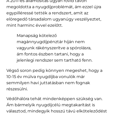
A 2011-es államosítás ugyan rövid távon
megoldotta a nyugdíjproblémát, ám ezzel újra
egypilléressé tették a rendszert, amit az
elöregedő társadalom ugyanúgy veszélyeztet,
mint harminc évvel ezelőtt.
Manapság kötelező
magánnyugdíjpénztár híján nem
vagyunk rákényszerítve a spórolásra,
ám fontos észben tartani, hogy a
jelenlegi rendszer sem tartható fenn.
Végső soron pedig könnyen megeshet, hogy a
10-15 év múlva nyugdíjba vonulók már
semmilyen havi juttatásban nem fognak
részesülni.
Védőhálóra tehát mindenképpen szükség van.
Ám bármelyik nyugdíjcélú megtakarítást is
választod, mindegyik hosszú távú elköteleződést