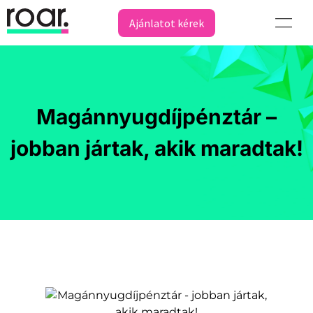
Ajánlatot kérek
Magánnyugdíjpénztár –
jobban jártak, akik maradtak!