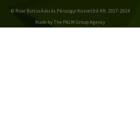
© Roar Biztosítási és Pénzügyi Közvetítő Kft. 2017-2024
Made by The PALM Group Agency