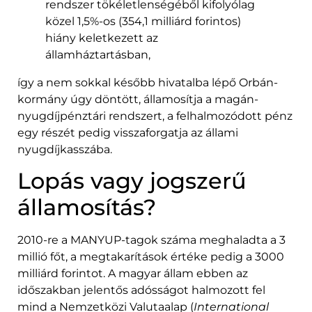
rendszer tökéletlenségéből kifolyólag
közel 1,5%-os (354,1 milliárd forintos)
hiány keletkezett az
államháztartásban,
így a nem sokkal később hivatalba lépő Orbán-
kormány úgy döntött, államosítja a magán-
nyugdíjpénztári rendszert, a felhalmozódott pénz
egy részét pedig visszaforgatja az állami
nyugdíjkasszába.
Lopás vagy jogszerű
államosítás?
2010-re a MANYUP-tagok száma meghaladta a 3
millió főt, a megtakarítások értéke pedig a 3000
milliárd forintot. A magyar állam ebben az
időszakban jelentős adósságot halmozott fel
mind a Nemzetközi Valutaalap (
International