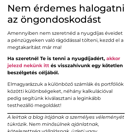
Nem érdemes halogatni
az öngondoskodást
Amennyiben nem szeretnéd a nyugdíjas éveidet
a pénzügyeken való rágódással tölteni, kezdd el a
megtakarítást már ma!
Ha szeretnél Te is tenni a nyugdíjadért,
akkor
jelezd nekünk itt
és visszahívunk egy kötetlen
beszélgetés céljából.
Elmagyarázzuk a különböző számlák és portfóliók
közötti különbségeket, néhány kalkulációval
pedig segítünk kiválasztani a leginkább
testhezálló megoldást!
A leírtak a blog írójának a személyes véleményét
tükrözik
. Ne
m minősülnek ajánlatnak,
kötelezettség vállalásnak, üzleti vagy