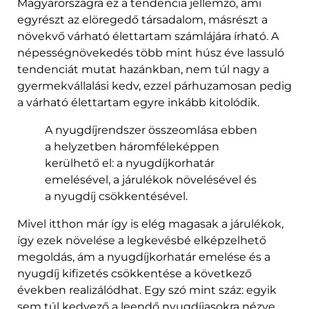
Magyarországra ez a tendencia jellemző, ami
egyrészt az elöregedő társadalom, másrészt a
növekvő várható élettartam számlájára írható. A
népességnövekedés több mint húsz éve lassuló
tendenciát mutat hazánkban, nem túl nagy a
gyermekvállalási kedv, ezzel párhuzamosan pedig
a várható élettartam egyre inkább kitolódik.
A nyugdíjrendszer összeomlása ebben
a helyzetben háromféleképpen
kerülhető el: a nyugdíjkorhatár
emelésével, a járulékok növelésével és
a nyugdíj csökkentésével.
Mivel itthon már így is elég magasak a járulékok,
így ezek növelése a legkevésbé elképzelhető
megoldás, ám a nyugdíjkorhatár emelése és a
nyugdíj kifizetés csökkentése a következő
években realizálódhat. Egy szó mint száz: egyik
sem túl kedvező a leendő nyugdíjasokra nézve.