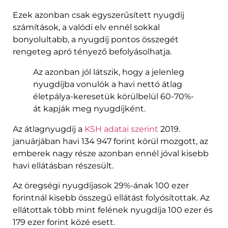
Ezek azonban csak egyszerűsített nyugdíj
számítások, a valódi elv ennél sokkal
bonyolultabb, a nyugdíj pontos összegét
rengeteg apró tényező befolyásolhatja.
Az azonban jól látszik, hogy a jelenleg
nyugdíjba vonulók a havi nettó átlag
életpálya-keresetük körülbelül 60-70%-
át kapják meg nyugdíjként.
Az átlagnyugdíj a
KSH adatai szerint
2019.
januárjában havi 134 947 forint körül mozgott, az
emberek nagy része azonban ennél jóval kisebb
havi ellátásban részesült.
Az öregségi nyugdíjasok 29%-ának 100 ezer
forintnál kisebb összegű ellátást folyósítottak. Az
ellátottak több mint felének nyugdíja 100 ezer és
179 ezer forint közé esett.