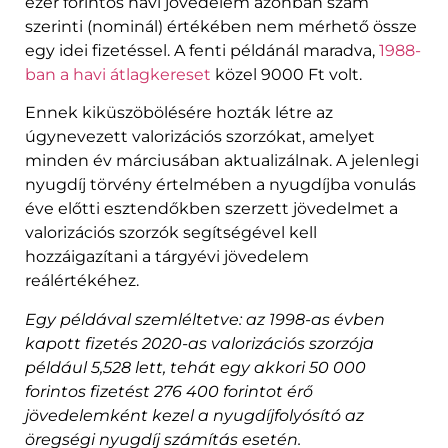
ezer forintos havi jövedelem azonban szám
szerinti (nominál) értékében nem mérhető össze
egy idei fizetéssel. A fenti példánál maradva,
1988-
ban a havi átlagkereset
közel 9000 Ft volt.
Ennek kiküszöbölésére hozták létre az
úgynevezett valorizációs szorzókat, amelyet
minden év márciusában aktualizálnak. A jelenlegi
nyugdíj törvény értelmében a nyugdíjba vonulás
éve előtti esztendőkben szerzett jövedelmet a
valorizációs szorzók segítségével kell
hozzáigazítani a tárgyévi jövedelem
reálértékéhez.
Egy példával szemléltetve: az 1998-as évben
kapott fizetés 2020-as valorizációs szorzója
például 5,528 lett, tehát egy akkori 50 000
forintos fizetést 276 400 forintot érő
jövedelemként kezel a nyugdíjfolyósító az
öregségi nyugdíj számítás esetén.