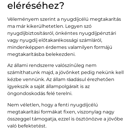
eléréséhez?
Véleményem szerint a nyugdíjcélú megtakarítás
ma már kikerülhetetlen. Legyen szó
nyugdíjbiztosításról, önkéntes nyugdíjpénztári
vagy nyugdíj előtakarékossági számláról,
mindenképpen érdemes valamilyen formájú
megtakarításba belekezdeni.
Az állami rendszerre valószínűleg nem
számíthatunk majd, a jövőnket pedig nekünk kell
kézbe vennünk. Az állam ráadásul érezhetően
igyekszik a saját állampolgárait is az
öngondoskodás felé terelni.
Nem véletlen, hogy a fenti nyugdíjcélú
megtakarítási formákat fixen, viszonylag nagy
összeggel támogatja, ezzel is ösztönözve a jövőbe
való befektetést.